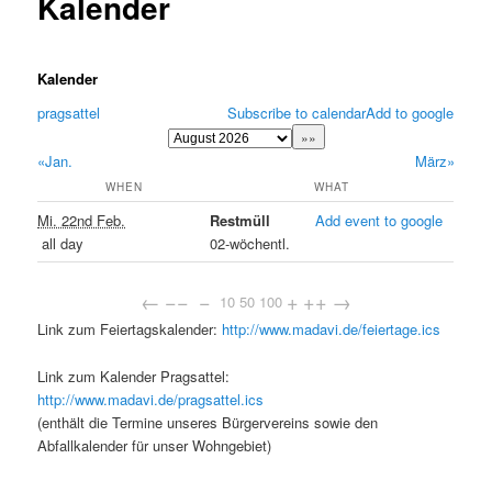
Kalender
Kalender
pragsattel
Subscribe to calendar
Add to google
«Jan.
März»
WHEN
WHAT
Mi. 22nd Feb.
Restmüll
Add event to google
all day
02-wöchentl.
←
−−
−
+
++
→
10
50
100
Link zum Feiertagskalender:
http://www.madavi.de/feiertage.ics
Link zum Kalender Pragsattel:
http://www.madavi.de/pragsattel.ics
(enthält die Termine unseres Bürgervereins sowie den
Abfallkalender für unser Wohngebiet)