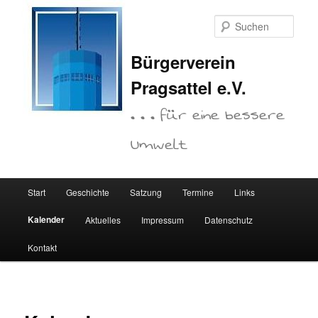
Zum
primären
Such
Inhalt
springen
Bürgerverein
Pragsattel e.V.
. . . für eine bessere
Umwelt
Hauptmenü
Start
Geschichte
Satzung
Termine
Links
Kalender
Aktuelles
Impressum
Datenschutz
Kontakt