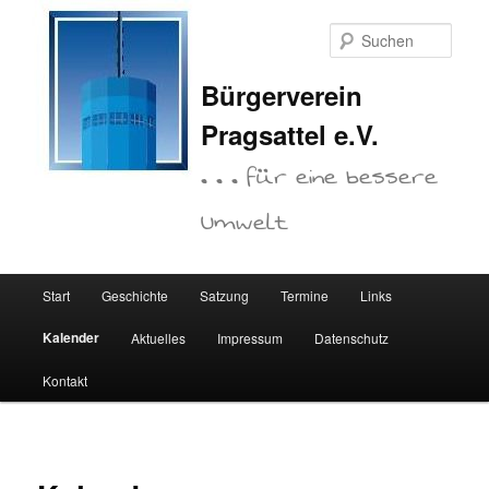
Zum
primären
Such
Inhalt
springen
Bürgerverein
Pragsattel e.V.
. . . für eine bessere
Umwelt
Hauptmenü
Start
Geschichte
Satzung
Termine
Links
Kalender
Aktuelles
Impressum
Datenschutz
Kontakt