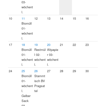
03-
wöchent
l.
10
11
12
13
14
15
16
Biomüll
01-
wöchent
l.
17
18
19
20
21
22
23
Biomüll
Restmül
Altpapie
01-
l 02-
r 03-
wöchent
wöchent
wöchent
l.
l.
l.
24
25
26
27
28
29
30
Biomüll
Stammt
01-
isch BV
wöchent
Pragsat
l.
tel
Gelber
Sack
03-