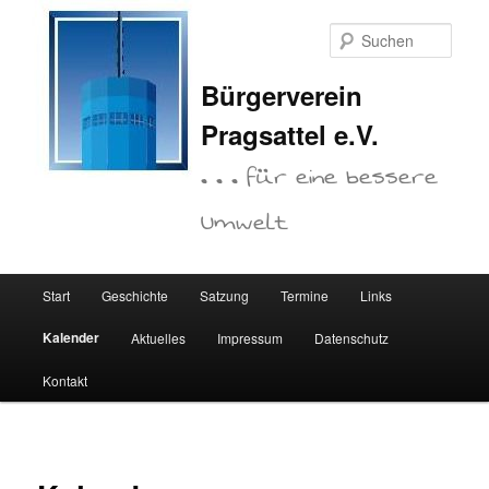
Zum
primären
Such
Inhalt
springen
Bürgerverein
Pragsattel e.V.
. . . für eine bessere
Umwelt
Hauptmenü
Start
Geschichte
Satzung
Termine
Links
Kalender
Aktuelles
Impressum
Datenschutz
Kontakt