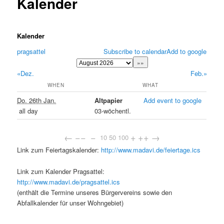
Kalender
Kalender
pragsattel
Subscribe to calendar
Add to google
«Dez.
Feb.»
WHEN
WHAT
Do. 26th Jan.
Altpapier
Add event to google
all day
03-wöchentl.
←
−−
−
+
++
→
10
50
100
Link zum Feiertagskalender:
http://www.madavi.de/feiertage.ics
Link zum Kalender Pragsattel:
http://www.madavi.de/pragsattel.ics
(enthält die Termine unseres Bürgervereins sowie den
Abfallkalender für unser Wohngebiet)