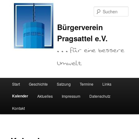
Zum
primären
Such
Inhalt
springen
Bürgerverein
Pragsattel e.V.
. . . für eine bessere
Umwelt
Hauptmenü
Start
Geschichte
Satzung
Termine
Links
Kalender
Aktuelles
Impressum
Datenschutz
Kontakt