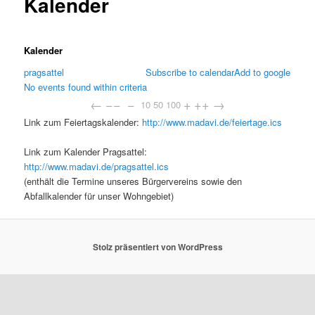
Kalender
Kalender
pragsattel
Subscribe to calendar
Add to google
No events found within criteria
←
−−
−
+
++
→
10
50
100
Link zum Feiertagskalender:
http://www.madavi.de/feiertage.ics
Link zum Kalender Pragsattel:
http://www.madavi.de/pragsattel.ics
(enthält die Termine unseres Bürgervereins sowie den
Abfallkalender für unser Wohngebiet)
Stolz präsentiert von WordPress