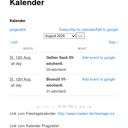
Kalender
Kalender
pragsattel
Subscribe to calendar
Add to google
«Juli
Sep.»
WHEN
WHAT
Di. 12th Aug.
Gelber Sack 03-
Add event to google
all day
wöchentl.
03-wöchentl.
Di. 12th Aug.
Biomüll 01-
Add event to google
all day
wöchentl.
01-wöchentl.
←
−−
−
+
++
→
10
50
100
Link zum Feiertagskalender:
http://www.madavi.de/feiertage.ics
Link zum Kalender Pragsattel: