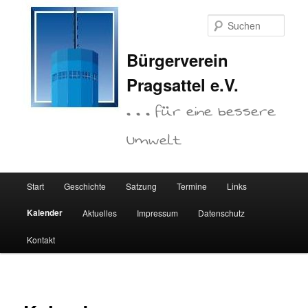
Zum
primären
Such
Inhalt
springen
Bürgerverein
Pragsattel e.V.
. . . für eine bessere
Umwelt
Hauptmenü
Start
Geschichte
Satzung
Termine
Links
Kalender
Aktuelles
Impressum
Datenschutz
Kontakt