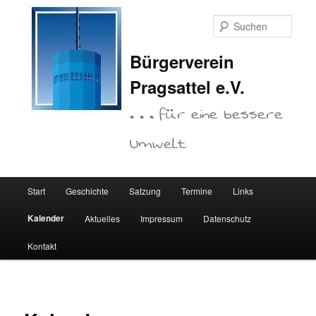
Zum
primären
Such
Inhalt
springen
Bürgerverein
Pragsattel e.V.
. . . für eine bessere
Umwelt
Hauptmenü
Start
Geschichte
Satzung
Termine
Links
Kalender
Aktuelles
Impressum
Datenschutz
Kontakt