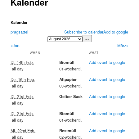
Kalender
Kalender
pragsattel
Subscribe to calendar
Add to google
«Jan.
März»
WHEN
WHAT
Di. 14th Feb.
Biomüll
Add event to google
all day
01-wöchentl.
Do. 16th Feb.
Altpapier
Add event to google
all day
03-wöchentl.
Di. 21st Feb.
Gelber Sack
Add event to google
all day
Di. 21st Feb.
Biomüll
Add event to google
all day
01-wöchentl.
Mi. 22nd Feb.
Restmüll
Add event to google
all day
02-wöchentl.