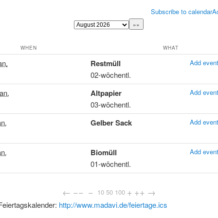
Subscribe to calendar
A
WHEN
WHAT
an.
Restmüll
Add event
02-wöchentl.
an.
Altpapier
Add event
03-wöchentl.
an.
Gelber Sack
Add event
an.
Biomüll
Add event
01-wöchentl.
←
−−
−
+
++
→
10
50
100
Feiertagskalender:
http://www.madavi.de/feiertage.ics