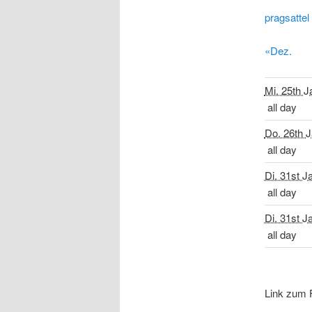
pragsattel
«Dez.
Mi. 25th J
all day
Do. 26th J
all day
Di. 31st J
all day
Di. 31st J
all day
Link zum 