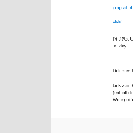
pragsattel
«Mai
Di. 16th J
all day
Link zum 
Link zum 
(enthält d
Wohngebie