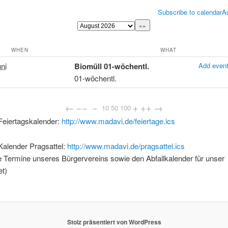
Subscribe to calendar
A
WHEN
WHAT
uni
Biomüll 01-wöchentl.
Add event
01-wöchentl.
←
−−
−
+
++
→
10
50
100
Feiertagskalender:
http://www.madavi.de/feiertage.ics
Kalender Pragsattel:
http://www.madavi.de/pragsattel.ics
ie Termine unseres Bürgervereins sowie den Abfallkalender für unser
t)
Stolz präsentiert von WordPress