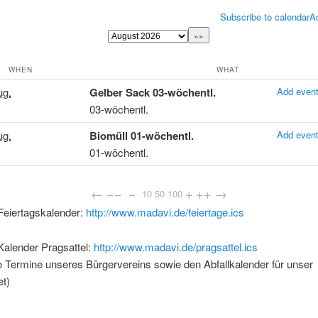
Subscribe to calendar
A
WHEN
WHAT
ug.
Gelber Sack 03-wöchentl.
Add event
03-wöchentl.
ug.
Biomüll 01-wöchentl.
Add event
01-wöchentl.
←
−−
−
+
++
→
10
50
100
Feiertagskalender:
http://www.madavi.de/feiertage.ics
Kalender Pragsattel:
http://www.madavi.de/pragsattel.ics
ie Termine unseres Bürgervereins sowie den Abfallkalender für unser
t)