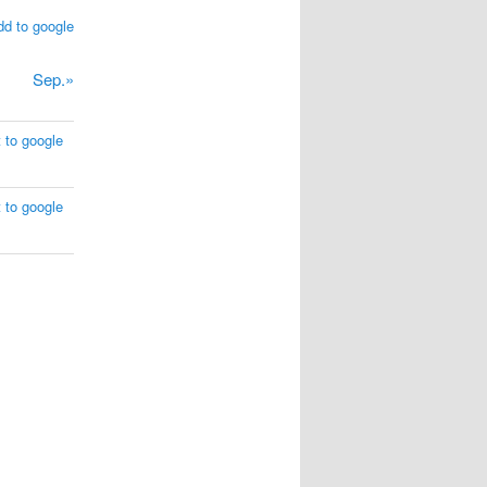
dd to google
Sep.»
 to google
 to google